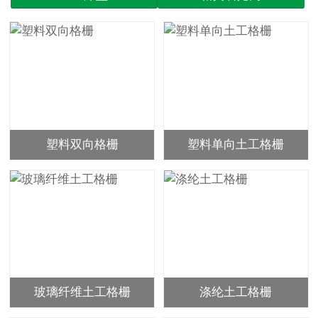
塑料双向格栅
塑料单向土工格栅
玻璃纤维土工格栅
涤纶土工格栅