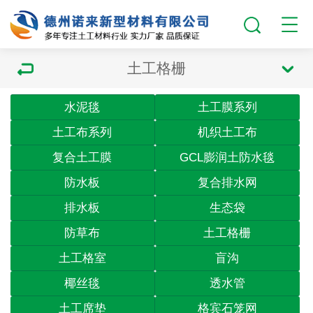
土工格栅
水泥毯
土工膜系列
土工布系列
机织土工布
复合土工膜
GCL膨润土防水毯
防水板
复合排水网
排水板
生态袋
防草布
土工格栅
土工格室
盲沟
椰丝毯
透水管
土工席垫
格宾石笼网